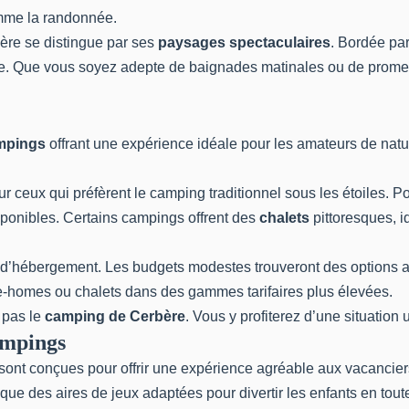
comme la randonnée.
bère se distingue par ses
paysages spectaculaires
. Bordée par
ure. Que vous soyez adepte de baignades matinales ou de promen
mpings
offrant une expérience idéale pour les amateurs de natu
our ceux qui préfèrent le camping traditionnel sous les étoiles. P
sponibles. Certains campings offrent des
chalets
pittoresques, 
pes d’hébergement. Les budgets modestes trouveront des options
e-homes ou chalets dans des gammes tarifaires plus élevées.
 pas le
camping de Cerbère
. Vous y profiterez d’une situation
ampings
ns sont conçues pour offrir une expérience agréable aux vacanci
i que des aires de jeux adaptées pour divertir les enfants en t