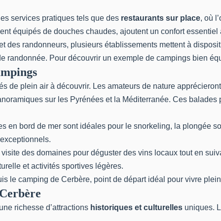
es services pratiques tels que des
restaurants sur place
, où l
vent équipés de douches chaudes, ajoutent un confort essentiel 
et des randonneurs, plusieurs établissements mettent à dispos
s de randonnée. Pour découvrir un exemple de campings bien équ
campings
ités de plein air à découvrir. Les amateurs de nature apprécieron
panoramiques sur les Pyrénées et la Méditerranée. Ces balades 
lines en bord de mer sont idéales pour le snorkeling, la plongé
 exceptionnels.
a visite des domaines pour déguster des vins locaux tout en suiv
elle et activités sportives légères.
uis le
camping de Cerbère
, point de départ idéal pour vivre pl
 Cerbère
 une richesse d’attractions
historiques et culturelles
uniques. La