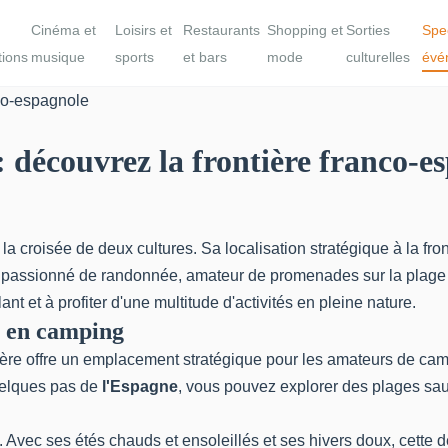
Cinéma et
Loisirs et
Restaurants
Shopping et
Sorties
Spe
tions
musique
sports
et bars
mode
culturelles
évé
 découvrez la frontière franco-e
 croisée de deux cultures. Sa localisation stratégique à la fron
passionné de randonnée, amateur de promenades sur la plage o
nt et à profiter d'une multitude d'activités en pleine nature.
r en camping
erbère offre un emplacement stratégique pour les amateurs de ca
uelques pas de
l'Espagne
, vous pouvez explorer des plages sa
 Avec ses étés chauds et ensoleillés et ses hivers doux, cette d