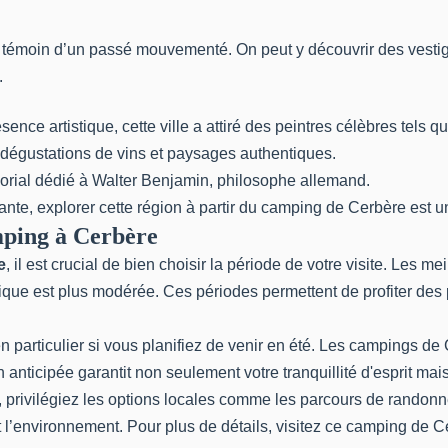
témoin d’un passé mouvementé. On peut y découvrir des vestiges
.
sence artistique, cette ville a attiré des peintres célèbres tels q
llie dégustations de vins et paysages authentiques.
morial dédié à Walter Benjamin, philosophe allemand.
nte, explorer cette région à partir du
camping de Cerbère
est u
mping à Cerbère
e
, il est crucial de bien choisir la période de votre visite. Les 
istique est plus modérée. Ces périodes permettent de profiter de
particulier si vous planifiez de venir en été. Les campings de C
anticipée garantit non seulement votre tranquillité d'esprit m
rivilégiez les options locales comme les parcours de randonnée o
t l’environnement. Pour plus de détails, visitez ce
camping de C