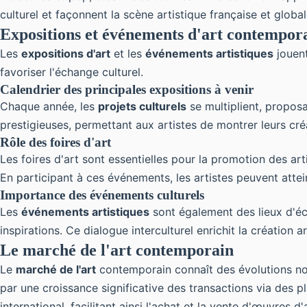
culturel et façonnent la scène artistique française et glob
Expositions et événements d'art contempor
Les
expositions d'art
et les
événements artistiques
jouent
favoriser l'échange culturel.
Calendrier des principales expositions à venir
Chaque année, les
projets culturels
se multiplient, propos
prestigieuses, permettant aux artistes de montrer leurs créa
Rôle des foires d'art
Les foires d'art sont essentielles pour la promotion des art
En participant à ces événements, les artistes peuvent attei
Importance des événements culturels
Les
événements artistiques
sont également des lieux d'éch
inspirations. Ce dialogue interculturel enrichit la création 
Le marché de l'art contemporain
Le
marché de l'art
contemporain connaît des évolutions nota
par une croissance significative des transactions via des p
international, facilitant ainsi l'achat et la vente d'œuvres d