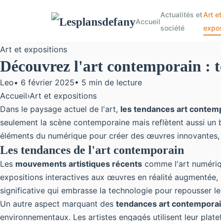
Actualités et
Art e
Accueil
société
expos
Art et expositions
Découvrez l'art contemporain : te
Leo
•
6 février 2025
•
5 min de lecture
Accueil
›
Art et expositions
Dans le paysage actuel de l'art,
les tendances art contem
seulement la scène contemporaine mais reflètent aussi un b
éléments du numérique pour créer des œuvres innovantes, dé
Les tendances de l'art contemporain
Les
mouvements artistiques récents
comme l'art numériqu
expositions interactives aux œuvres en réalité augmentée, 
significative qui embrasse la technologie pour repousser les 
Un autre aspect marquant des
tendances art contempora
environnementaux. Les artistes engagés utilisent leur plat