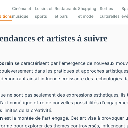
t
Cinéma et
Loisirs et
Restaurants
Shopping
Sorties
Spe
itions
musique
sports
et bars
et mode
culturelles
év
ndances et artistes à suivre
porain
se caractérisent par l'émergence de nouveaux mou
ouleversement dans les pratiques et approches artistiques.
montrant ainsi l'influence croissante des technologies dan
e ne sont pas seulement des expressions esthétiques, ils tr
l'art numérique offre de nouvelles possibilités d'engagemen
limites de la créativité.
in
est la montée de l'art engagé. Cet art vise à provoquer un
eforme pour explorer des thèmes controversés, influençant a